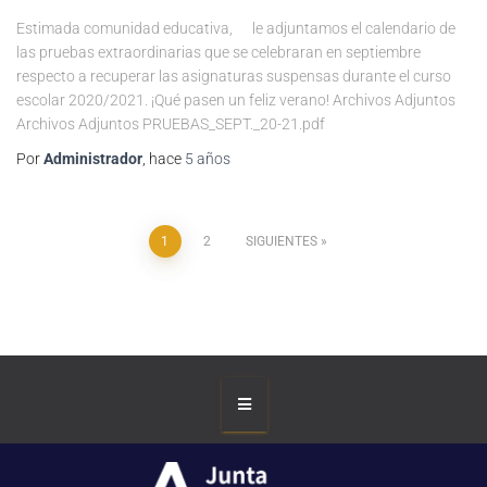
Estimada comunidad educativa, le adjuntamos el calendario de
las pruebas extraordinarias que se celebraran en septiembre
respecto a recuperar las asignaturas suspensas durante el curso
escolar 2020/2021. ¡Qué pasen un feliz verano! Archivos Adjuntos
Archivos Adjuntos PRUEBAS_SEPT._20-21.pdf
Por
Administrador
, hace
5 años
1
2
SIGUIENTES