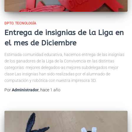
DPTO. TECNOLOGÍA
Entrega de insignias de la Liga en
el mes de Diciembre
Estimada comunidad educativa, hacemos entrega de las insignias
de los ganadores de la Liga de la Convivencia en las distintas
categorías: mejores delegados-as mejores subdelegados mejor
clase Las insignias han sido realizadas por el alumnado de
computación y robótica con nuestra impresora 3D.
Por
Administrador
, hace
1 año