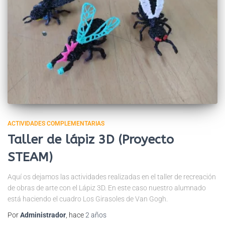
ACTIVIDADES COMPLEMENTARIAS
Taller de lápiz 3D (Proyecto
STEAM)
Aquí os dejamos las actividades realizadas en el taller de recreación
de obras de arte con el Lápiz 3D. En este caso nuestro alumnado
está haciendo el cuadro Los Girasoles de Van Gogh.
Por
Administrador
, hace
2 años