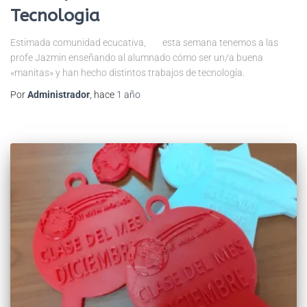
Tecnologia
Estimada comunidad ecucativa, esta semana tenemos a las
profe Jazmin enseñando al alumnado cómo ser un/a buena
«manitas» y han hecho distintos trabajos de tecnología.
Por
Administrador
, hace
1 año