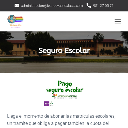
administracion@iesnuevaandalucia.com
951 27 05 71
CAMBI
Seguro Escolar
Llega el momento de abonar las matrículas escolares,
un trámite que obliga a pagar también la cuota del