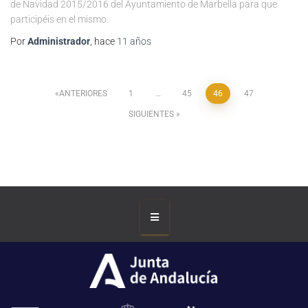
de Navidad 2015/2016 del Ayuntamiento de Marbella para que
participéis en el mismo.
Por
Administrador
, hace
11 años
ANTERIORES
1
…
45
46
47
SIGUIENTES