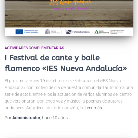
ACTIVIDADES COMPLEMENTARIAS
I Festival de cante y baile
flamenco «IES Nueva Andalucía»
El próximo viernes 19 de febrero se celebrará en el «IES Nueva
Andalucía» con motivo de día de nuestra comunidad autónoma una
serie de actos, entre ellos la actuación de varios alumnos del centro
que versionarán, poniéndo voz y música, a poemas de autores
andaluces. Agradecer de todo corazón, la
Leer más
Por
Administrador
, hace
10 años