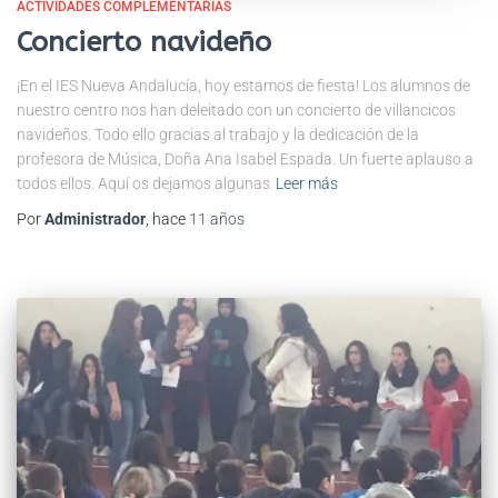
ACTIVIDADES COMPLEMENTARIAS
Concierto navideño
¡En el IES Nueva Andalucía, hoy estamos de fiesta! Los alumnos de
nuestro centro nos han deleitado con un concierto de villancicos
navideños. Todo ello gracias al trabajo y la dedicación de la
profesora de Música, Doña Ana Isabel Espada. Un fuerte aplauso a
todos ellos. Aquí os dejamos algunas
Leer más
Por
Administrador
, hace
11 años