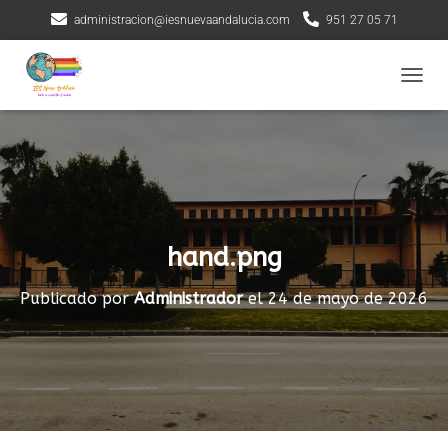
administracion@iesnuevaandalucia.com
951 27 05 71
CAMBI
hand.png
Publicado por
Administrador
el
24 de mayo de 2026