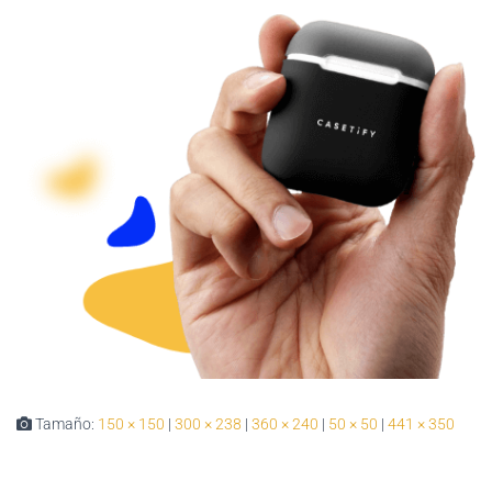
Tamaño:
150 × 150
|
300 × 238
|
360 × 240
|
50 × 50
|
441 × 350