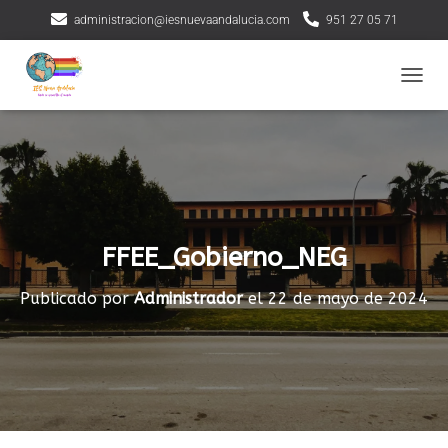
administracion@iesnuevaandalucia.com
951 27 05 71
CAMBI
FFEE_Gobierno_NEG
Publicado por
Administrador
el
22 de mayo de 2024