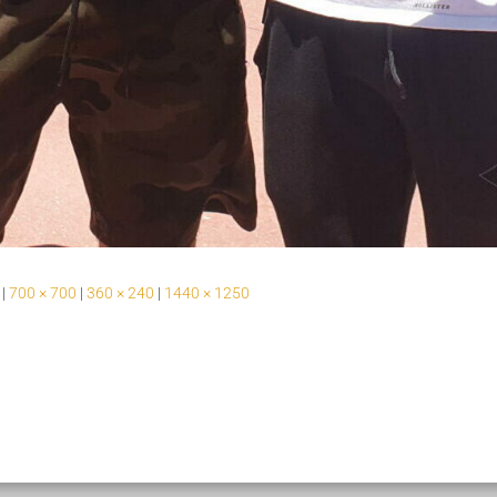
|
700 × 700
|
360 × 240
|
1440 × 1250