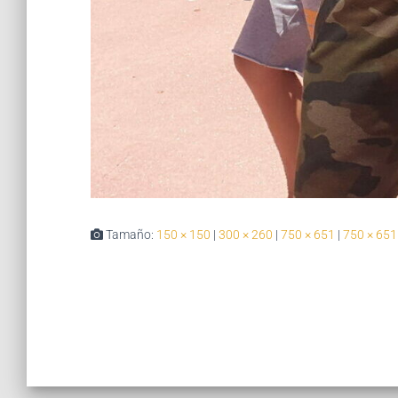
Tamaño:
150 × 150
|
300 × 260
|
750 × 651
|
750 × 651