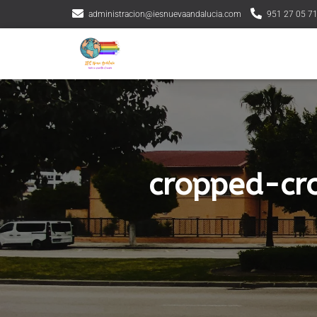
administracion@iesnuevaandalucia.com
951 27 05 7
cropped-cr