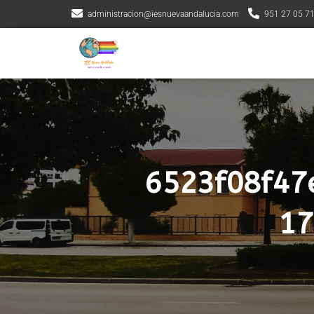
administracion@iesnuevaandalucia.com
951 27 05 7
6523f08f47
17