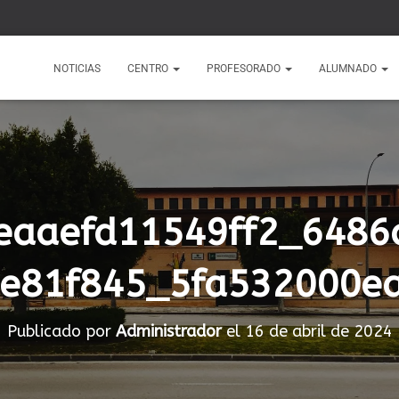
1
NOTICIAS
CENTRO
PROFESORADO
ALUMNADO
eaaefd11549ff2_6486
e81f845_5fa532000e
Publicado por
Administrador
el
16 de abril de 2024