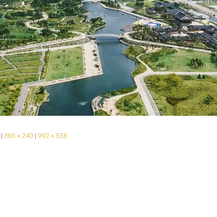
|
360 × 240
|
992 × 558