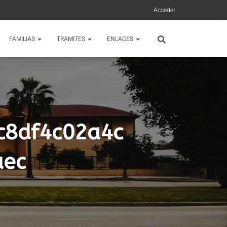
Acceder
FAMILIAS
TRAMITES
ENLACES
c8df4c02a4c
aec