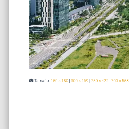
Tamaño:
150 × 150
|
300 × 169
|
750 × 422
|
700 × 558