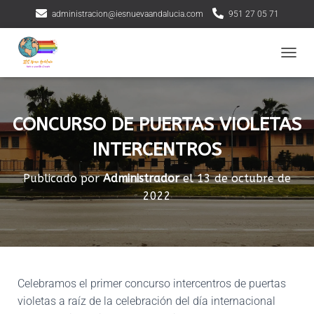
administracion@iesnuevaandalucia.com
951 27 05 71
CAMBI
CONCURSO DE PUERTAS VIOLETAS
INTERCENTROS
Publicado por
Administrador
el
13 de octubre de
2022
Celebramos el primer concurso intercentros de puertas
violetas a raíz de la celebración del día internacional