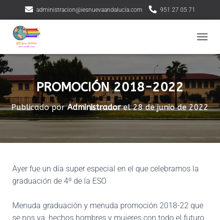
administracion@iesnuevaandalucia.com
951 27 05 71
CAMBI
PROMOCIÓN 2018-2022
Publicado por
Administrador
el
28 de junio de 2022
Ayer fue un día super especial en el que celebramos la
graduación de 4º de la ESO
Menuda graduación y menuda promoción 2018-22 que
se nos va, hechos hombres y mujeres con todo el futuro