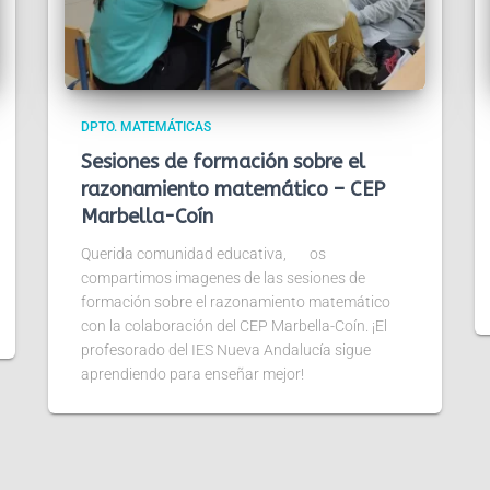
DPTO. MATEMÁTICAS
Sesiones de formación sobre el
razonamiento matemático – CEP
Marbella-Coín
Querida comunidad educativa, os
compartimos imagenes de las sesiones de
formación sobre el razonamiento matemático
con la colaboración del CEP Marbella-Coín. ¡El
profesorado del IES Nueva Andalucía sigue
aprendiendo para enseñar mejor!