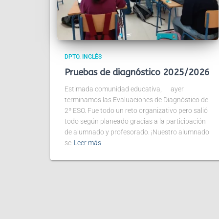
DPTO. INGLÉS
Pruebas de diagnóstico 2025/2026
Estimada comunidad educativa, ayer
terminamos las Evaluaciones de Diagnóstico de
2º ESO. Fue todo un reto organizativo pero salió
todo según planeado gracias a la participación
de alumnado y profesorado. ¡Nuestro alumnado
se
Leer más