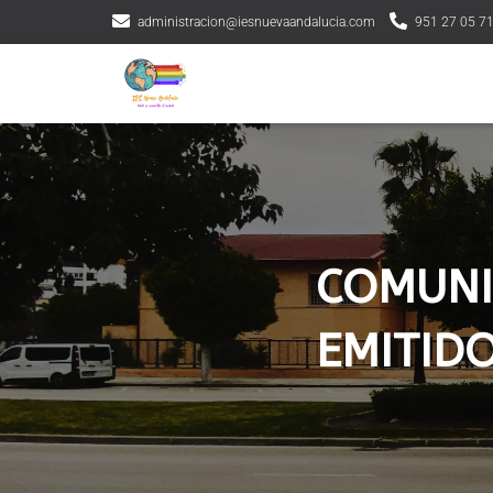
administracion@iesnuevaandalucia.com
951 27 05 7
COMUNI
EMITID