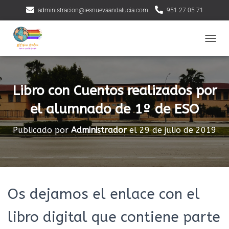
administracion@iesnuevaandalucia.com
951 27 05 71
CAMBI
Libro con Cuentos realizados por
el alumnado de 1º de ESO
Publicado por
Administrador
el
29 de julio de 2019
Os dejamos el enlace con el
libro digital que contiene parte