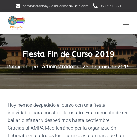
administracion@iesnuevaandalucia.com
951 27 05 71
CAMBI
Fiesta Fin de Curso 2019
Publicado por
Administrador
el
25 de junio de 2019
Hoy hemos despedido el curso con una fiesta
inolvidable para nuestro alumnado. Era momento de reír,
bailar, disfrutar y despedirnos hasta septiembre…
Gracias al AMPA Mediterráneo por la organización.
Enhorabuena a todos los alumnos y alumnas que han