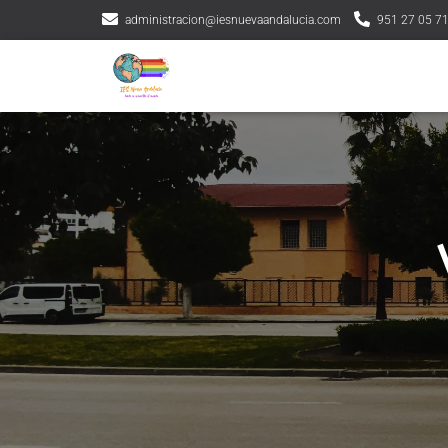
administracion@iesnuevaandalucia.com
951 27 05 7